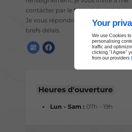
renseignement, je vous invite à me
contacter par le formulaire ci-joint.
Je vous répondrai dans les plus
Your priva
brefs délais.
We use Cookies to
personalising conte
traffic and optimizi
clicking "I Agree" 
from our providers
Heures d'ouverture
Lun - Sam :
07h - 19h