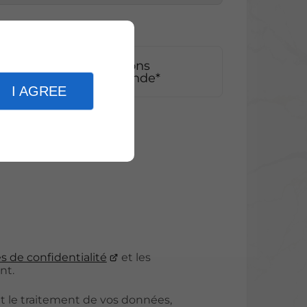
pte que les informations
adre strict de ma demande*
I AGREE
er
s de confidentialité
et les
nt.
t le traitement de vos données,