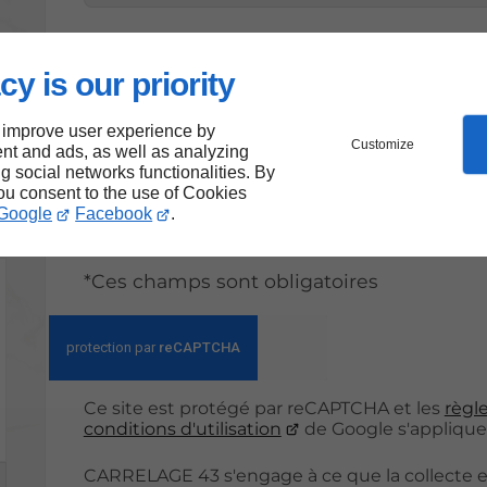
cy is our priority
En soumettant ce formulaire, j'acce
saisies soient exploitées dans le c
 improve user experience by
Customize
nt and ads, as well as analyzing
ng social networks functionalities. By
you consent to the use of Cookies
Envoy
Google
Facebook
.
*Ces champs sont obligatoires
Ce site est protégé par reCAPTCHA et les
règle
conditions d'utilisation
de Google s'applique
CARRELAGE 43 s'engage à ce que la collecte e